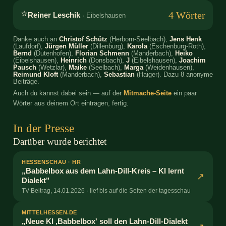
⭐
4 Wörter
Reiner Leschik
· Eibelshausen
Danke auch an
Christof Schütz
(Herborn-Seelbach),
Jens Henk
(Laufdorf),
Jürgen Müller
(Dillenburg),
Karola
(Eschenburg-Roth),
Bernd
(Dutenhofen),
Florian Schmenn
(Manderbach),
Heiko
(Eibelshausen),
Heinrich
(Donsbach),
J
(Eibelshausen),
Joachim
Pausch
(Wetzlar),
Maike
(Seelbach),
Marga
(Weidenhausen),
Reimund Kloft
(Manderbach),
Sebastian
(Haiger). Dazu 8 anonyme
Beiträge.
Auch du kannst dabei sein — auf der
Mitmache-Seite
ein paar
Wörter aus deinem Ort eintragen, fertig.
In der Presse
Darüber wurde berichtet
HESSENSCHAU · HR
„Babbelbox aus dem Lahn-Dill-Kreis – KI lernt
↗
Dialekt"
TV-Beitrag, 14.01.2026 · lief bis auf die Seiten der tagesschau
MITTELHESSEN.DE
„Neue KI ‚Babbelbox' soll den Lahn-Dill-Dialekt