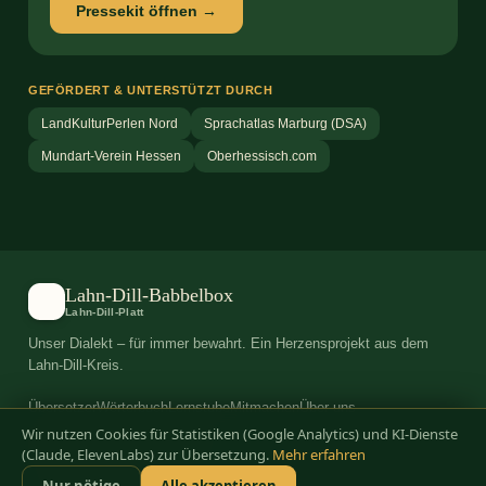
Pressekit öffnen →
GEFÖRDERT & UNTERSTÜTZT DURCH
LandKulturPerlen Nord
Sprachatlas Marburg (DSA)
Mundart-Verein Hessen
Oberhessisch.com
Lahn-Dill-Babbelbox
B
Lahn-Dill-Platt
Unser Dialekt – für immer bewahrt. Ein Herzensprojekt aus dem
Lahn-Dill-Kreis.
Übersetzer
Wörterbuch
Lernstube
Mitmachen
Über uns
Wir nutzen Cookies für Statistiken (Google Analytics) und KI-Dienste
Impressum
Datenschutz
AGB
(Claude, ElevenLabs) zur Übersetzung.
Mehr erfahren
© 2026 Lahn-Dill-Babbelbox